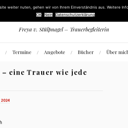
ite weiter nuten, gehen wir von Ihrem Einverständnis aus. Weitere Info
Trauerlicht
OK
Nein
Datenschutzerklärung
Freya v. Stülpnagel – Trauerbegleiterin
Termine
Angebote
Bücher
Über mic
 – eine Trauer wie jede
 2024
h