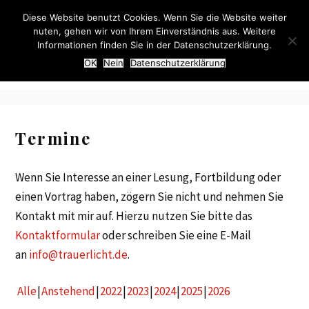
Diese Website benutzt Cookies. Wenn Sie die Website weiter
Trauerlicht
Freya v. Stülpnagel –
nuten, gehen wir von Ihrem Einverständnis aus. Weitere
Trauerbegleiterin
Informationen finden Sie in der Datenschutzerklärung.
OK
Nein
Datenschutzerklärung
Termine
Wenn Sie Interesse an einer Lesung, Fortbildung oder
einen Vortrag haben, zögern Sie nicht und nehmen Sie
Kontakt mit mir auf. Hierzu nutzen Sie bitte das
Kontaktformular
oder schreiben Sie eine E-Mail
an
info@trauerlicht.de
.
Alle
Anstehend
2022
2023
2024
2025
2026