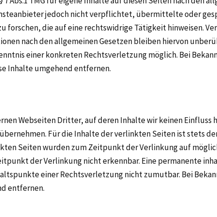
§ 7 Abs.1 TMG für eigene Inhalte auf diesen Seiten nach den a
iensteanbieter jedoch nicht verpflichtet, übermittelte oder g
forschen, die auf eine rechtswidrige Tätigkeit hinweisen. Ve
onen nach den allgemeinen Gesetzen bleiben hiervon unberühr
Kenntnis einer konkreten Rechtsverletzung möglich. Bei Bek
se Inhalte umgehend entfernen.
rnen Webseiten Dritter, auf deren Inhalte wir keinen Einfluss 
bernehmen. Für die Inhalte der verlinkten Seiten ist stets der
linkten Seiten wurden zum Zeitpunkt der Verlinkung auf mögli
tpunkt der Verlinkung nicht erkennbar. Eine permanente inhal
nhaltspunkte einer Rechtsverletzung nicht zumutbar. Bei Bek
nd entfernen.