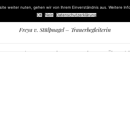
ite weiter nuten, gehen wir von Ihrem Einverständnis aus. Weitere Info
Trauerlicht
OK
Nein
Datenschutzerklärung
Freya v. Stülpnagel – Trauerbegleiterin
Termine
Angebote
Bücher
Über mic